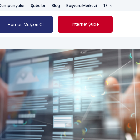
Kampanyalar
Şubeler
Blog
Başvuru Merkezi
TR
İnternet Şube
Hemen Müşteri Ol