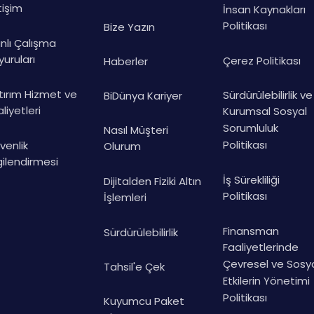
tişim
İnsan Kaynakları
Politikası
Bize Yazın
anlı Çalışma
uruları
Çerez Politikası
Haberler
tırım Hizmet ve
Sürdürülebilirlik ve
BiDünya Kariyer
liyetleri
Kurumsal Sosyal
Sorumluluk
Nasıl Müşteri
Politikası
venlik
Olurum
gilendirmesi
İş Sürekliliği
Dijitalden Fiziki Altın
Politikası
İşlemleri
Finansman
Sürdürülebilirlik
Faaliyetlerinde
Çevresel ve Sosy
Tahsil'e Çek
Etkilerin Yönetimi
Politikası
Kuyumcu Paket